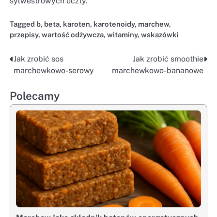
sylwestrowych uczty.
Tagged
b
,
beta
,
karoten
,
karotenoidy
,
marchew
,
przepisy
,
wartość odżywcza
,
witaminy
,
wskazówki
Jak zrobić sos
Jak zrobić smoothie
Nawigacja
marchewkowo-serowy
marchewkowo-bananowe
wpisu
Polecamy