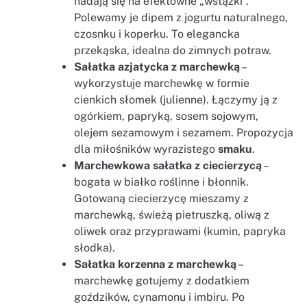
nadają się na efektowne „wstążki”.
Polewamy je dipem z jogurtu naturalnego,
czosnku i koperku. To elegancka
przekąska, idealna do zimnych potraw.
Sałatka azjatycka z marchewką
–
wykorzystuje marchewkę w formie
cienkich słomek (julienne). Łączymy ją z
ogórkiem, papryką, sosem sojowym,
olejem sezamowym i sezamem. Propozycja
dla miłośników wyrazistego
smaku
.
Marchewkowa sałatka z ciecierzycą
–
bogata w białko roślinne i błonnik.
Gotowaną ciecierzycę mieszamy z
marchewką, świeżą pietruszką, oliwą z
oliwek oraz przyprawami (kumin, papryka
słodka).
Sałatka korzenna z marchewką
–
marchewkę gotujemy z dodatkiem
goździków, cynamonu i imbiru. Po