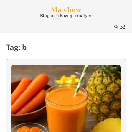
Skip
Marchew
to
Blog o ciekawej tematyce
content
Tag:
b