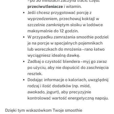
– po 30 minutach zaczyna tracić część
przeciwutleniacze
i witamin.
Jeśli chcesz przygotować porcję z
wyprzedzeniem, przechowuj koktajl w
szczelnie zamkniętym słoiku w lodówce
maksymalnie do 12 godzin.
W przypadku zamrażania smoothie podziel
je na porcje w specjalnych pojemnikach
lub woreczkach do mrożenia – rano łatwo
wyciągniesz idealną dawkę.
Zadbaj o czystość blendera – myj go zaraz
po użyciu, aby nie dopuścić do zaschnięcia
resztek.
Dodając informacje o kaloriach, uwzględnij
rodzaj i ilość dodatków (np. miód,
awokado, jogurt), aby precyzyjnie
kontrolować wartość energetyczną napoju.
Dzięki tym wskazówkom Twoje smoothie