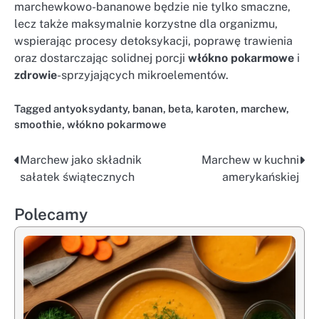
marchewkowo-bananowe będzie nie tylko smaczne,
lecz także maksymalnie korzystne dla organizmu,
wspierając procesy detoksykacji, poprawę trawienia
oraz dostarczając solidnej porcji
włókno pokarmowe
i
zdrowie
-sprzyjających mikroelementów.
Tagged
antyoksydanty
,
banan
,
beta
,
karoten
,
marchew
,
smoothie
,
włókno pokarmowe
Marchew jako składnik
Marchew w kuchni
Nawigacja
sałatek świątecznych
amerykańskiej
wpisu
Polecamy