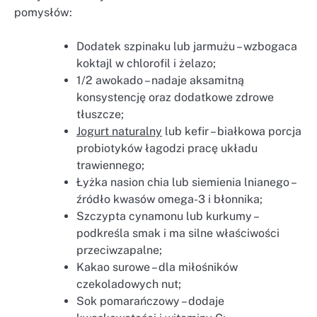
pomysłów:
Dodatek szpinaku lub jarmużu – wzbogaca
koktajl w chlorofil i żelazo;
1/2 awokado – nadaje aksamitną
konsystencję oraz dodatkowe zdrowe
tłuszcze;
Jogurt naturalny
lub kefir – białkowa porcja
probiotyków łagodzi pracę układu
trawiennego;
Łyżka nasion chia lub siemienia lnianego –
źródło kwasów omega-3 i błonnika;
Szczypta cynamonu lub kurkumy –
podkreśla smak i ma silne właściwości
przeciwzapalne;
Kakao surowe – dla miłośników
czekoladowych nut;
Sok pomarańczowy – dodaje