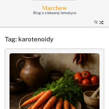
Skip
Marchew
to
Blog o ciekawej tematyce
content
Tag:
karotenoidy