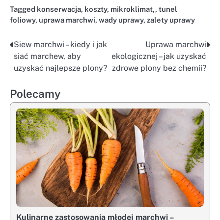
Tagged
konserwacja
,
koszty
,
mikroklimat,
,
tunel
foliowy
,
uprawa marchwi
,
wady uprawy
,
zalety uprawy
Siew marchwi – kiedy i jak
Uprawa marchwi
Nawigacja
siać marchew, aby
ekologicznej – jak uzyskać
wpisu
uzyskać najlepsze plony?
zdrowe plony bez chemii?
Polecamy
Kulinarne zastosowania młodej marchwi –