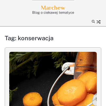
Skip
Marchew
to
Blog o ciekawej tematyce
content
Tag:
konserwacja