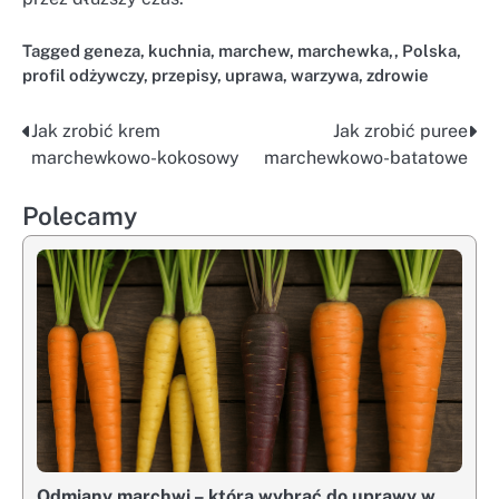
Tagged
geneza
,
kuchnia
,
marchew
,
marchewka,
,
Polska
,
profil odżywczy
,
przepisy
,
uprawa
,
warzywa
,
zdrowie
Jak zrobić krem
Jak zrobić puree
Nawigacja
marchewkowo-kokosowy
marchewkowo-batatowe
wpisu
Polecamy
Odmiany marchwi – którą wybrać do uprawy w