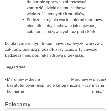
delikatnie sparzyć, zblanszować i
zamrozić, dzięki czemu zachowa
większość cennych składników,
Podczas krojenia warto obierać marchew
cieniutko, aby zachować jak najwięcej
substancji odżywczych tuż pod skórką.
Dzięki tym prostym trikom nawet nadwyżki warzyw z
zakupów posłużą przez dłuższy czas, a Ty zawsze
będziesz mieć pod ręką zdrową przekąskę.
Tagged
diet
Marchew w diecie
Marchew w diecie
Nawigacja
bezglutenowej – inspiracje
ketogenicznej – czy można
wpisu
kulinarne
ją jeść?
Polecamy