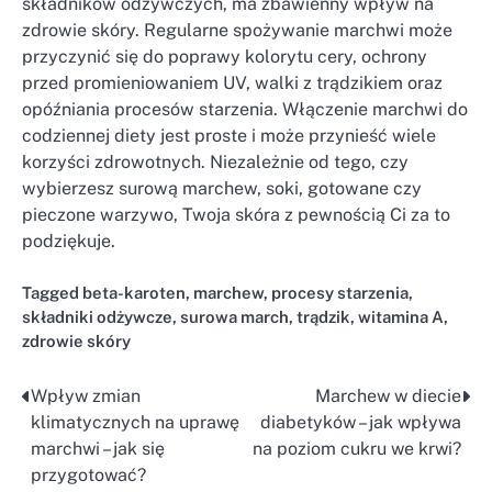
składników odżywczych, ma zbawienny wpływ na
zdrowie skóry. Regularne spożywanie marchwi może
przyczynić się do poprawy kolorytu cery, ochrony
przed promieniowaniem UV, walki z trądzikiem oraz
opóźniania procesów starzenia. Włączenie marchwi do
codziennej diety jest proste i może przynieść wiele
korzyści zdrowotnych. Niezależnie od tego, czy
wybierzesz surową marchew, soki, gotowane czy
pieczone warzywo, Twoja skóra z pewnością Ci za to
podziękuje.
Tagged
beta-karoten
,
marchew
,
procesy starzenia
,
składniki odżywcze
,
surowa march
,
trądzik
,
witamina A
,
zdrowie skóry
Wpływ zmian
Marchew w diecie
Nawigacja
klimatycznych na uprawę
diabetyków – jak wpływa
wpisu
marchwi – jak się
na poziom cukru we krwi?
przygotować?