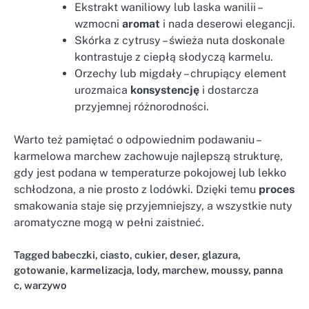
Ekstrakt waniliowy lub laska wanilii –
wzmocni
aromat
i nada deserowi elegancji.
Skórka z cytrusy – świeża nuta doskonale
kontrastuje z ciepłą słodyczą karmelu.
Orzechy lub migdały – chrupiący element
urozmaica
konsystencję
i dostarcza
przyjemnej różnorodności.
Warto też pamiętać o odpowiednim podawaniu –
karmelowa marchew zachowuje najlepszą strukturę,
gdy jest podana w temperaturze pokojowej lub lekko
schłodzona, a nie prosto z lodówki. Dzięki temu
proces
smakowania staje się przyjemniejszy, a wszystkie nuty
aromatyczne mogą w pełni zaistnieć.
Tagged
babeczki
,
ciasto
,
cukier
,
deser
,
glazura
,
gotowanie
,
karmelizacja
,
lody
,
marchew
,
moussy
,
panna
c
,
warzywo