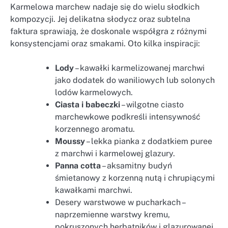
Karmelowa marchew nadaje się do wielu słodkich
kompozycji. Jej delikatna słodycz oraz subtelna
faktura sprawiają, że doskonale współgra z różnymi
konsystencjami oraz smakami. Oto kilka inspiracji:
Lody
– kawałki karmelizowanej marchwi
jako dodatek do waniliowych lub solonych
lodów karmelowych.
Ciasta i babeczki
– wilgotne ciasto
marchewkowe podkreśli intensywność
korzennego aromatu.
Moussy
– lekka pianka z dodatkiem puree
z marchwi i karmelowej glazury.
Panna cotta
– aksamitny budyń
śmietanowy z korzenną nutą i chrupiącymi
kawałkami marchwi.
Desery warstwowe w pucharkach –
naprzemienne warstwy kremu,
pokruszonych herbatników i glazurowanej