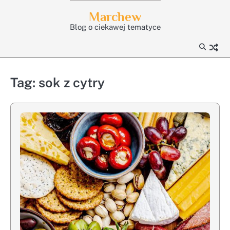
Skip
Marchew
to
Blog o ciekawej tematyce
content
Tag:
sok z cytry