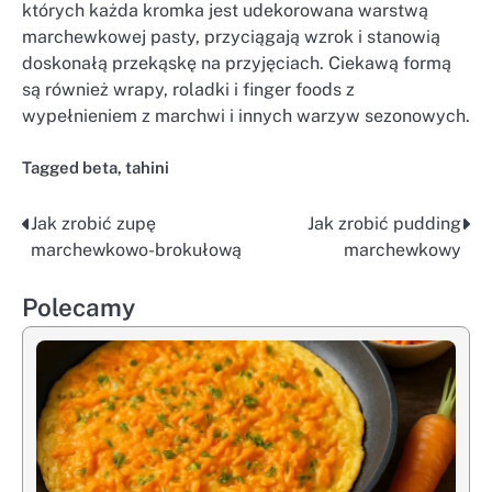
których każda kromka jest udekorowana warstwą
marchewkowej pasty, przyciągają wzrok i stanowią
doskonałą przekąskę na przyjęciach. Ciekawą formą
są również wrapy, roladki i finger foods z
wypełnieniem z marchwi i innych warzyw sezonowych.
Tagged
beta
,
tahini
Jak zrobić zupę
Jak zrobić pudding
Nawigacja
marchewkowo-brokułową
marchewkowy
wpisu
Polecamy