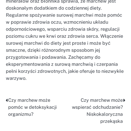
minerałów oraz błonnika sprawia, że marchew jest
doskonałym dodatkiem do codziennej diety.
Regularne spożywanie surowej marchwi może pomóc
w poprawie zdrowia oczu, wzmocnieniu układu
odpornościowego, wsparciu zdrowia skóry, regulacji
poziomu cukru we krwi oraz zdrowia serca. Włączenie
surowej marchwi do diety jest proste i może być
smaczne, dzięki różnorodnym sposobom jej
przygotowania i podawania. Zachęcamy do
eksperymentowania z surową marchwią i czerpania
pełni korzyści zdrowotnych, jakie oferuje to niezwykłe
warzywo.
Czy marchew może
Czy marchew może
Nawigacja
pomóc w detoksykacji
wspierać odchudzanie?
wpisu
organizmu?
Niskokaloryczna
przekąska