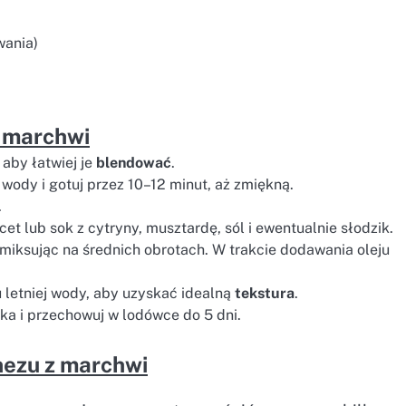
wania)
z marchwi
 aby łatwiej je
blendować
.
wody i gotuj przez 10–12 minut, aż zmiękną.
.
t lub sok z cytryny, musztardę, sól i ewentualnie słodzik.
 miksując na średnich obrotach. W trakcie dodawania oleju
u letniej wody, aby uzyskać idealną
tekstura
.
a i przechowuj w lodówce do 5 dni.
nezu z marchwi