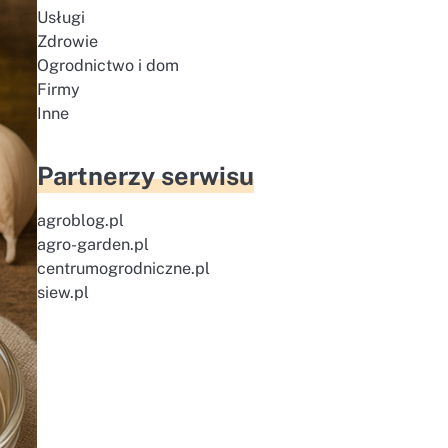
Usługi
Zdrowie
Ogrodnictwo i dom
Firmy
Inne
Partnerzy serwisu
agroblog.pl
agro-garden.pl
centrumogrodniczne.pl
siew.pl