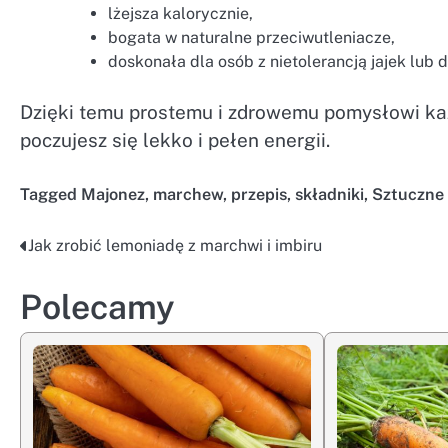
lżejsza kalorycznie,
bogata w naturalne przeciwutleniacze,
doskonała dla osób z nietolerancją jajek lub 
Dzięki temu prostemu i zdrowemu pomysłowi każ
poczujesz się lekko i pełen energii.
Tagged
Majonez
,
marchew
,
przepis
,
składniki
,
Sztuczne
Jak zrobić lemoniadę z marchwi i imbiru
Nawigacja
wpisu
Polecamy