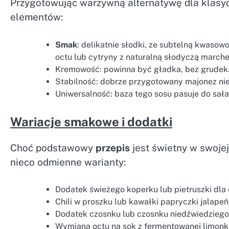
Przygotowując warzywną alternatywę dla klasy
elementów:
Smak
: delikatnie słodki, ze subtelną kwaso
octu lub cytryny z naturalną słodyczą marche
Kremowość: powinna być gładka, bez grudek.
Stabilność: dobrze przygotowany majonez nie
Uniwersalność: baza tego sosu pasuje do sał
Wariacje smakowe i dodatki
Choć podstawowy
przepis
jest świetny w swoje
nieco odmienne warianty:
Dodatek świeżego koperku lub pietruszki dla
Chili w proszku lub kawałki papryczki jalapeño
Dodatek czosnku lub czosnku niedźwiedziego,
Wymiana octu na sok z fermentowanej limonki