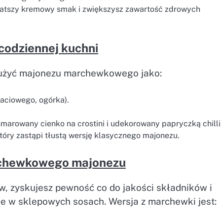
gatszy kremowy smak i zwiększysz zawartość zdrowych
codziennej kuchni
 użyć majonezu marchewkowego jako:
aciowego, ogórka).
marowany cienko na crostini i udekorowany papryczką chilli
óry zastąpi tłustą wersję klasycznego majonezu.
archewkowego majonezu
, zyskujesz pewność co do jakości składników i
ce w sklepowych sosach. Wersja z marchewki jest: