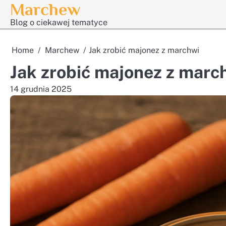
Marchew
Skip
to
Blog o ciekawej tematyce
content
Home
Marchew
Jak zrobić majonez z marchwi
Jak zrobić majonez z marc
14 grudnia 2025