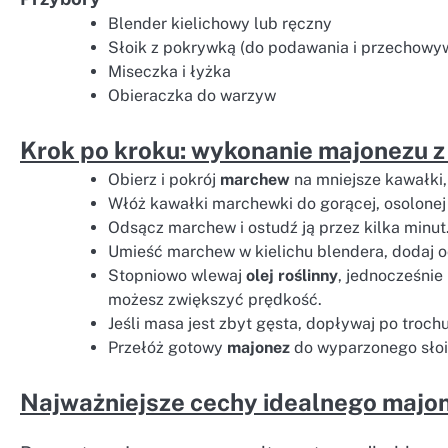
Blender kielichowy lub ręczny
Słoik z pokrywką (do podawania i przechowy
Miseczka i łyżka
Obieraczka do warzyw
Krok po kroku: wykonanie majonezu 
Obierz i pokrój
marchew
na mniejsze kawałki,
Włóż kawałki marchewki do gorącej, osolonej 
Odsącz marchew i ostudź ją przez kilka minut
Umieść marchew w kielichu blendera, dodaj oce
Stopniowo wlewaj
olej roślinny
, jednocześnie
możesz zwiększyć prędkość.
Jeśli masa jest zbyt gęsta, dopływaj po troch
Przełóż gotowy
majonez
do wyparzonego słoik
Najważniejsze cechy idealnego majo