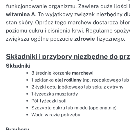
funkcjonowanie organizmu. Zawiera duże ilości
witamina A
. To wyjątkowy związek niezbędny dl
stan skóry. Oprócz tego marchew dostarcza błon
poziomu cukru i ciśnienia krwi. Regularne spoż
zwiększa ogólne poczucie
zdrowie
fizycznego.
Składniki i przybory niezbędne do p
Składniki
3 średnie korzenie
marchew
i
1 szklanka
olej roślinny
(np. rzepakowego lub
2 łyżki octu jabłkowego lub soku z cytryny
1 łyżeczka musztardy
Pół łyżeczki soli
Szczypta cukru lub miodu (opcjonalnie)
Woda w razie potrzeby
Przybory