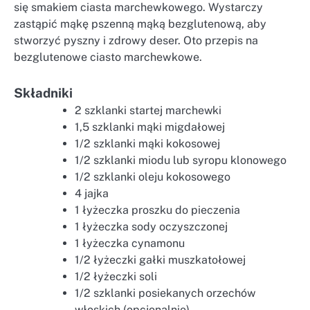
się smakiem ciasta marchewkowego. Wystarczy
zastąpić mąkę pszenną mąką bezglutenową, aby
stworzyć pyszny i zdrowy deser. Oto przepis na
bezglutenowe ciasto marchewkowe.
Składniki
2 szklanki startej marchewki
1,5 szklanki mąki migdałowej
1/2 szklanki mąki kokosowej
1/2 szklanki miodu lub syropu klonowego
1/2 szklanki oleju kokosowego
4 jajka
1 łyżeczka proszku do pieczenia
1 łyżeczka sody oczyszczonej
1 łyżeczka cynamonu
1/2 łyżeczki gałki muszkatołowej
1/2 łyżeczki soli
1/2 szklanki posiekanych orzechów
włoskich (opcjonalnie)