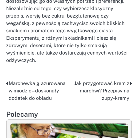
dostosowując go do własnych potrzeb i preferencji.
Niezależnie od tego, czy wybierzesz klasyczny
przepis, wersję bez cukru, bezglutenową czy
wegańską, z pewnością zachwycisz swoich bliskich
smakiem i aromatem tego wyjątkowego ciasta.
Eksperymentuj z różnymi składnikami i ciesz się
zdrowymi deserami, które nie tylko smakują
wyśmienicie, ale także dostarczają cennych wartości
odżywczych.
Marchewka glazurowana
Jak przygotować krem z
Nawigacja
w miodzie – doskonały
marchwi? Przepisy na
wpisu
dodatek do obiadu
zupy-kremy
Polecamy