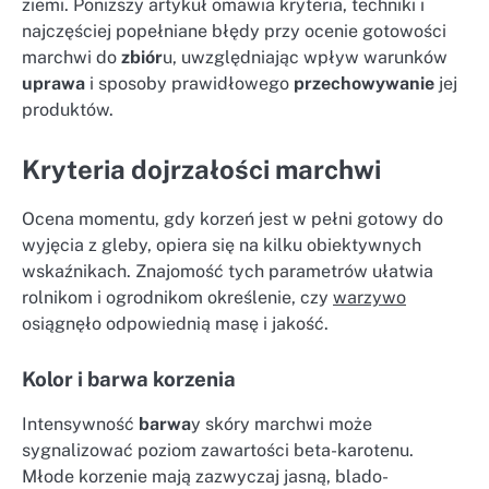
ziemi. Poniższy artykuł omawia kryteria, techniki i
najczęściej popełniane błędy przy ocenie gotowości
marchwi do
zbiór
u, uwzględniając wpływ warunków
uprawa
i sposoby prawidłowego
przechowywanie
jej
produktów.
Kryteria dojrzałości marchwi
Ocena momentu, gdy korzeń jest w pełni gotowy do
wyjęcia z gleby, opiera się na kilku obiektywnych
wskaźnikach. Znajomość tych parametrów ułatwia
rolnikom i ogrodnikom określenie, czy
warzywo
osiągnęło odpowiednią masę i jakość.
Kolor i barwa korzenia
Intensywność
barwa
y skóry marchwi może
sygnalizować poziom zawartości beta-karotenu.
Młode korzenie mają zazwyczaj jasną, blado-