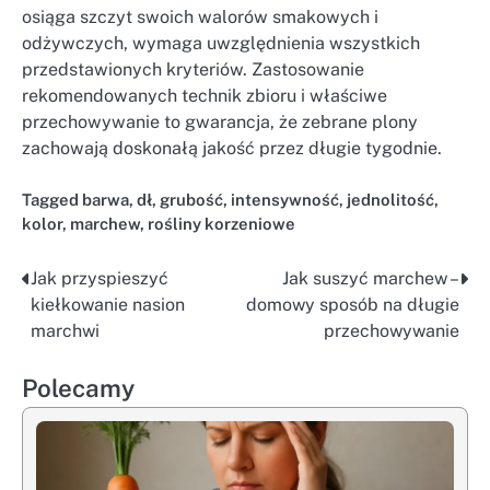
osiąga szczyt swoich walorów smakowych i
odżywczych, wymaga uwzględnienia wszystkich
przedstawionych kryteriów. Zastosowanie
rekomendowanych technik zbioru i właściwe
przechowywanie to gwarancja, że zebrane plony
zachowają doskonałą jakość przez długie tygodnie.
Tagged
barwa
,
dł
,
grubość
,
intensywność
,
jednolitość
,
kolor
,
marchew
,
rośliny korzeniowe
Jak przyspieszyć
Jak suszyć marchew –
Nawigacja
kiełkowanie nasion
domowy sposób na długie
wpisu
marchwi
przechowywanie
Polecamy