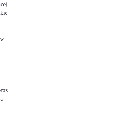
cej
kie
 w
oraz
są