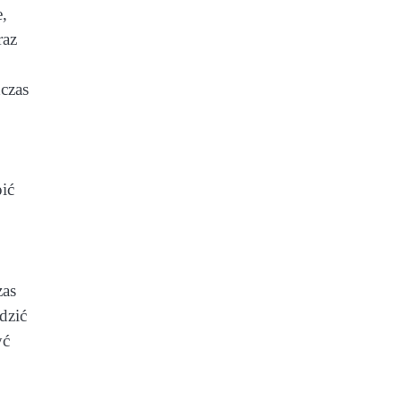
,
raz
czas
ić
zas
dzić
yć