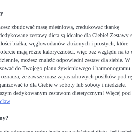
ty
i chcesz zbudować masę mięśniową, zredukować tkankę
dedykowane zestawy dieta są idealne dla Ciebie! Zestawy 
ilości białka, węglowodanów złożonych i prostych, które
fercie mają różne kaloryczności, więc bez względu na to 
dziennie, możesz znaleźć odpowiedni zestaw dla siebie. W
ostosować do Twojego planu żywieniowego i harmonogramu
oznacza, że ​​zawsze masz zapas zdrowych posiłków pod rę
nizować to dla Ciebie w soboty lub soboty i niedziele.
i naszym dedykowanym zestawom dietetycznym! Więcej pod
oclaw
zny?
 do zdrowego trybu życia oraz właściwej diety. Jeśli zale