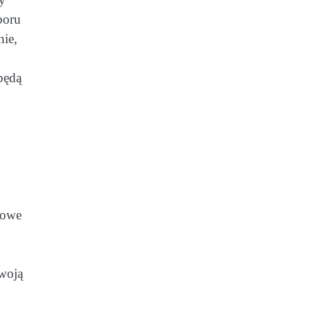
boru
nie,
będą
iowe
swoją