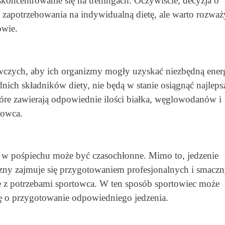
skoncentrowanie się na treningach. Oczywiście, decyzja o
 i zapotrzebowania na indywidualną dietę, ale warto rozważ
owie.
czych, aby ich organizmy mogły uzyskać niezbędną ener
ich składników diety, nie będą w stanie osiągnąć najleps
tóre zawierają odpowiednie ilości białka, węglowodanów i
towca.
w pośpiechu może być czasochłonne. Mimo to, jedzenie
yczny zajmuje się przygotowaniem profesjonalnych i smacz
nie z potrzebami sportowca. W ten sposób sportowiec może
ię o przygotowanie odpowiedniego jedzenia.