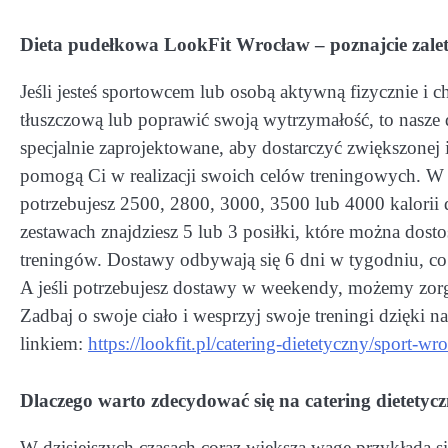
Dieta pudełkowa LookFit Wrocław – poznajcie zale
Jeśli jesteś sportowcem lub osobą aktywną fizycznie 
tłuszczową lub poprawić swoją wytrzymałość, to nasze 
specjalnie zaprojektowane, aby dostarczyć zwiększonej 
pomogą Ci w realizacji swoich celów treningowych. W o
potrzebujesz 2500, 2800, 3000, 3500 lub 4000 kalorii 
zestawach znajdziesz 5 lub 3 posiłki, które można d
treningów. Dostawy odbywają się 6 dni w tygodniu, co 
A jeśli potrzebujesz dostawy w weekendy, możemy zorga
Zadbaj o swoje ciało i wesprzyj swoje treningi dzięk
linkiem:
https://lookfit.pl/catering-dietetyczny/sport-wr
Dlaczego warto zdecydować się na catering dietetyc
W dzisiejszych czasach coraz większą wagę przykłada się