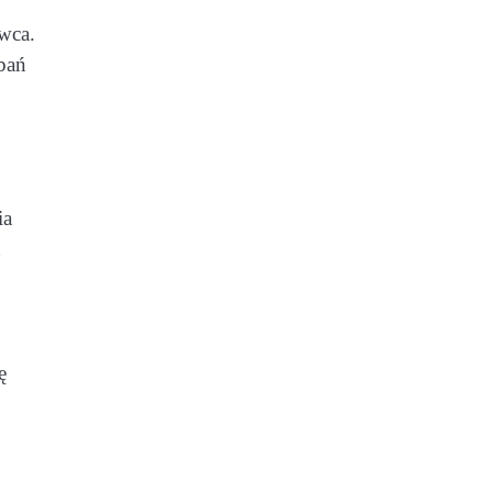
wca.
bań
ia
ę