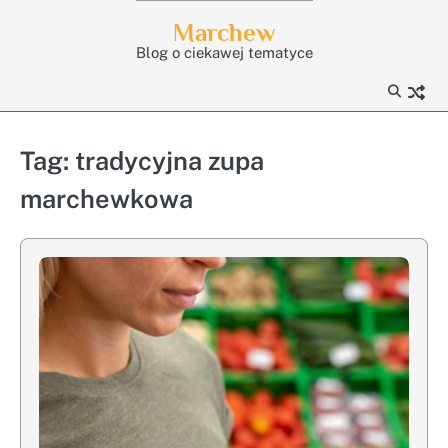
Skip
Marchew
to
Blog o ciekawej tematyce
content
Tag:
tradycyjna zupa
marchewkowa