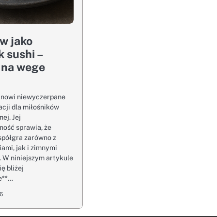
w jako
k sushi –
 na wege
nowi niewyczerpane
acji dla miłośników
nej. Jej
ność sprawia, że
spółgra zarówno z
iami, jak i zimnymi
 W niniejszym artykule
ę bliżej
e**…
26