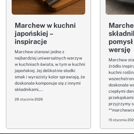
Marchew w kuchni
Marche
japońskiej –
składni
inspiracje
pomysł
wersję
Marchew stanowi jedno z
najbardziej uniwersalnych warzyw
Marchew sta
w kuchniach świata, w tym w kuchni
źródło inspir
japońskiej. Jej delikatnie słodki
kuchni roślin
smak i wyrazisty kolor sprawiają, że
wszechstron
doskonale komponuje się z innymi
doskonale w
składnikami,…
ciepłymi dan
przekąskami.
28 stycznia 2026
przyjrzymy si
**marchewc
15 stycznia 20