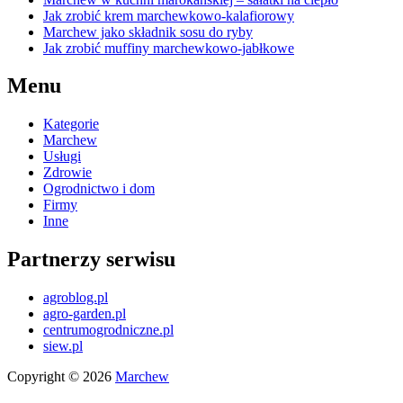
Jak zrobić krem marchewkowo-kalafiorowy
Marchew jako składnik sosu do ryby
Jak zrobić muffiny marchewkowo-jabłkowe
Menu
Kategorie
Marchew
Usługi
Zdrowie
Ogrodnictwo i dom
Firmy
Inne
Partnerzy serwisu
agroblog.pl
agro-garden.pl
centrumogrodniczne.pl
siew.pl
Copyright © 2026
Marchew