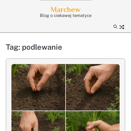
Skip
Marchew
to
Blog o ciekawej tematyce
content
Tag:
podlewanie