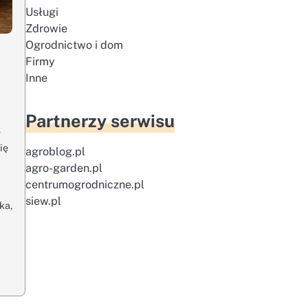
Usługi
Zdrowie
Ogrodnictwo i dom
Firmy
Inne
Partnerzy serwisu
w
ię
agroblog.pl
agro-garden.pl
centrumogrodniczne.pl
siew.pl
ka,