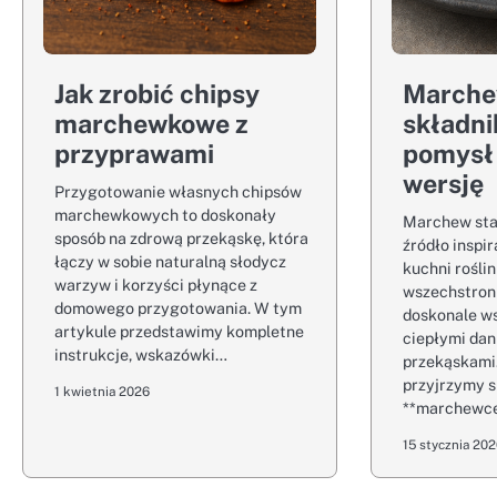
Jak zrobić chipsy
Marche
marchewkowe z
składni
przyprawami
pomysł
wersję
Przygotowanie własnych chipsów
marchewkowych to doskonały
Marchew sta
sposób na zdrową przekąskę, która
źródło inspir
łączy w sobie naturalną słodycz
kuchni roślin
warzyw i korzyści płynące z
wszechstron
domowego przygotowania. W tym
doskonale w
artykule przedstawimy kompletne
ciepłymi dan
instrukcje, wskazówki…
przekąskami.
przyjrzymy si
1 kwietnia 2026
**marchewc
15 stycznia 20