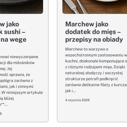
w jako
Marchew jako
k sushi –
dodatek do mięs –
 na wege
przepisy na obiady
Marchew to warzywo o
wszechstronnym zastosowaniu 
nowi niewyczerpane
kuchni, doskonale komponujące s
acji dla miłośników
z różnymi rodzajami mięs. Dzięki
nej. Jej
naturalnej słodyczy i soczystej
ność sprawia, że
strukturze potrafi podkręcić
spółgra zarówno z
zarówno delikatne filety z kurcza
iami, jak i zimnymi
jak i…
 W niniejszym artykule
ę bliżej
4 stycznia 2026
e**…
26