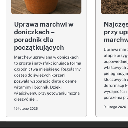
Uprawa marchwi w
Najczęs
doniczkach –
przy up
poradnik dla
marchw
początkujących
Uprawa mar
etapie przyg
Marchew uprawiana w doniczkach
odpowiednie
to prosta i satysfakcjonująca forma
właściwych 
ogrodnictwa miejskiego. Regularny
pielęgnacyjn
dostęp do świeżych korzeni
kluczowych 
pozwala wzbogacić dietę o cenne
deformacji ko
witaminy i błonnik. Dzięki
wydajności i
właściwemu przygotowaniu można
porażenia p
cieszyć się…
9 lutego 2026
19 lutego 2026