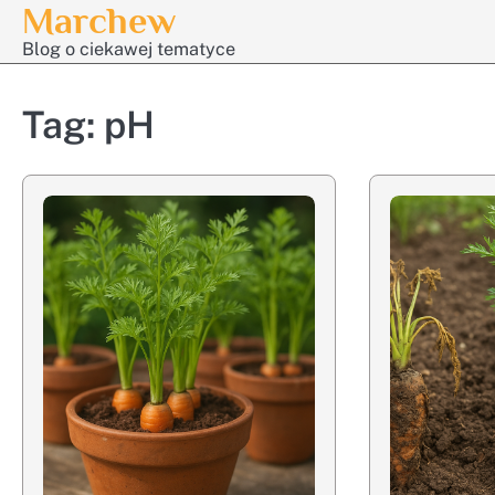
Marchew
Skip
to
Blog o ciekawej tematyce
content
Tag:
pH