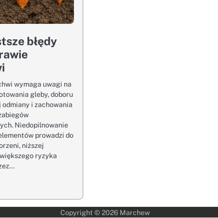
tsze błędy
rawie
i
chwi wymaga uwagi na
otowania gleby, doboru
j odmiany i zachowania
zabiegów
ych. Niedopilnowanie
elementów prowadzi do
rzeni, niższej
 większego ryzyka
rzez…
Copyright © 2026
Marchew