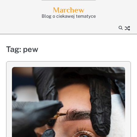
Skip
Marchew
to
Blog o ciekawej tematyce
content
Tag:
pew