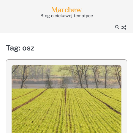
Skip
Marchew
to
Blog o ciekawej tematyce
content
Tag:
osz