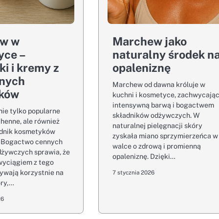
w w
Marchew jako
yce –
naturalny środek n
i i kremy z
opaleniznę
lnych
Marchew od dawna króluje w
ików
kuchni i kosmetyce, zachwycają
intensywną barwą i bogactwem
ie tylko popularne
składników odżywczych. W
henne, ale również
naturalnej pielęgnacji skóry
adnik kosmetyków
zyskała miano sprzymierzeńca w
. Bogactwo cennych
walce o zdrową i promienną
dżywczych sprawia, że
opaleniznę. Dzięki…
wyciągiem z tego
ywają korzystnie na
7 stycznia 2026
óry,…
26