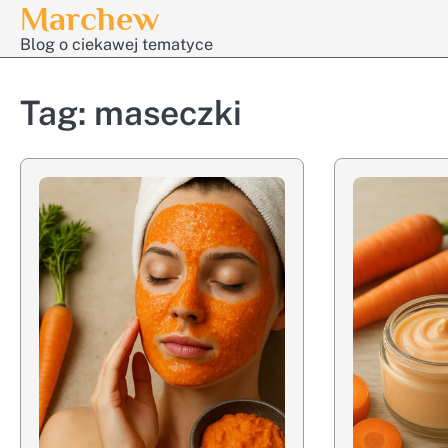
Marchew
Skip
to
Blog o ciekawej tematyce
content
Tag:
maseczki