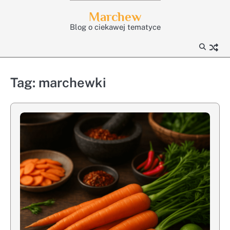
Skip
Marchew
to
Blog o ciekawej tematyce
content
Tag:
marchewki