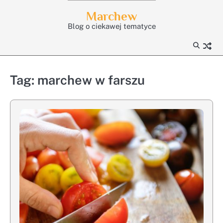
Skip
Marchew
to
Blog o ciekawej tematyce
content
Tag:
marchew w farszu