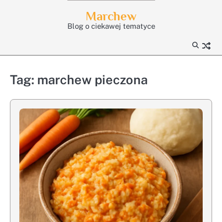
Skip
Marchew
to
Blog o ciekawej tematyce
content
Tag:
marchew pieczona