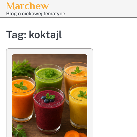
Marchew
Skip
to
Blog o ciekawej tematyce
content
Tag:
koktajl