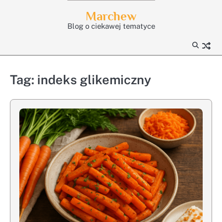
Skip
Marchew
to
Blog o ciekawej tematyce
content
Tag:
indeks glikemiczny