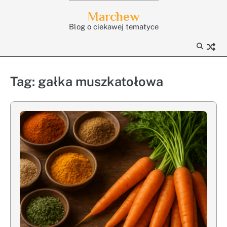
Skip
Marchew
to
Blog o ciekawej tematyce
content
Tag:
gałka muszkatołowa