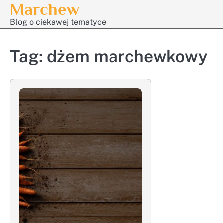
Marchew
Skip
to
Blog o ciekawej tematyce
content
Tag:
dżem marchewkowy