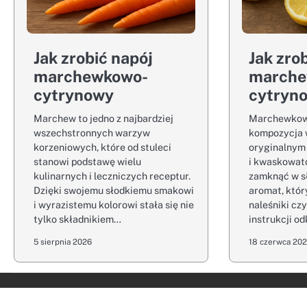
Jak zrobić napój
Jak zro
marchewkowo-
marche
cytrynowy
cytryn
Marchew to jedno z najbardziej
Marchewkow
wszechstronnych warzyw
kompozycja 
korzeniowych, które od stuleci
oryginalnym
stanowi podstawę wielu
i kwaskowato
kulinarnych i leczniczych receptur.
zamknąć w s
Dzięki swojemu słodkiemu smakowi
aromat, któr
i wyrazistemu kolorowi stała się nie
naleśniki czy
tylko składnikiem…
instrukcji od
5 sierpnia 2026
18 czerwca 20