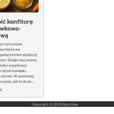
bić konfiturę
wkowo-
ową
o-cytrynowa
wyróżnia się
 połączeniem słodyczy
ści. Dzięki niej można
łoiku wyjątkowy
y ożywi kanapki,
 serniki. W poniższej
kryjesz, jak krok po…
26
Copyright © 2026
Marchew