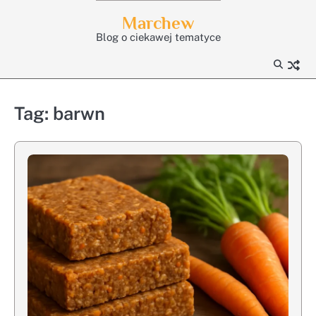
Skip
Marchew
to
Blog o ciekawej tematyce
content
Tag:
barwn