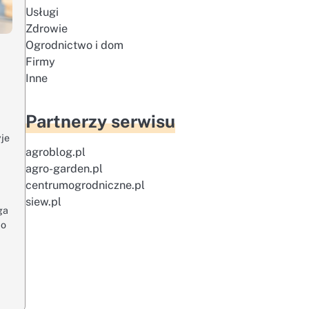
Usługi
Zdrowie
Ogrodnictwo i dom
Firmy
Inne
Partnerzy serwisu
yje
agroblog.pl
a
agro-garden.pl
centrumogrodniczne.pl
siew.pl
ga
io