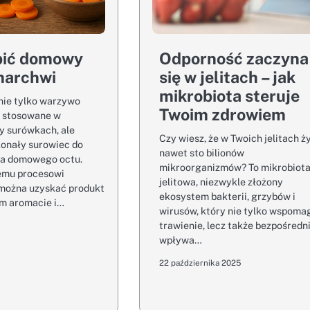
bić domowy
Odporność zaczyna
marchwi
się w jelitach – jak
mikrobiota steruje
nie tylko warzywo
Twoim zdrowiem
 stosowane w
y surówkach, ale
Czy wiesz, że w Twoich jelitach ż
konały surowiec do
nawet sto bilionów
ia domowego octu.
mikroorganizmów? To mikrobiot
temu procesowi
jelitowa, niezwykle złożony
 można uzyskać produkt
ekosystem bakterii, grzybów i
m aromacie i…
wirusów, który nie tylko wspoma
trawienie, lecz także bezpośredn
wpływa…
22 października 2025