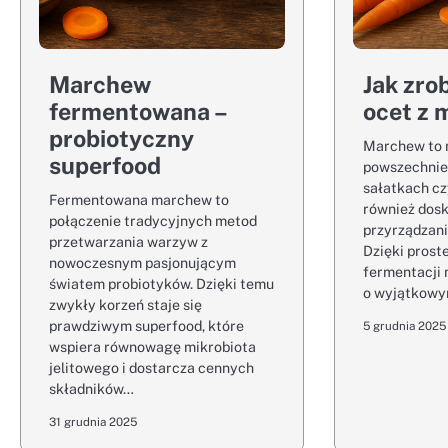
Marchew
Jak zro
fermentowana –
ocet z 
probiotyczny
Marchew to 
superfood
powszechnie
sałatkach cz
Fermentowana marchew to
również dos
połączenie tradycyjnych metod
przyrządzan
przetwarzania warzyw z
Dzięki pros
nowoczesnym pasjonującym
fermentacji
światem probiotyków. Dzięki temu
o wyjątkowy
zwykły korzeń staje się
prawdziwym superfood, które
5 grudnia 2025
wspiera równowagę mikrobiota
jelitowego i dostarcza cennych
składników…
31 grudnia 2025